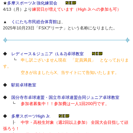
★
多摩スポーツJr.強化練習会
4/13（月）より
練習日が増えています（High Jr.への参加も可）
▲
くにたち市民総合体育館
は、
2025年10月23日「FSXアリーナ」という名称になりました。
◆
レディース＆ジュニア（L＆J)卓球教室
┗
申し訳ございません現在 「定員満員」 となっておりま
す。
空きが出ましたらX、当サイトにて告知いたします。
◆
駅前卓球教室
◆
国分寺市卓球連盟・国立市卓球連盟合同ジュニア卓球教室
┗
参加者募集中！！参加費は一人1回200円です。
◆
多摩スポーツHigh Jr.
┠
中学・高校生対象（週2回以上参加） 全国大会目指して頑
張ろう！