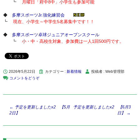
┗
月曜日「府中8中」小学生も参加可能
◆
多摩スポーツJr.強化練習会
┗
現在、小学生～中学生5名募集中です！！
◆
多摩スポーツ卓球ジュニアオープンスクール
┗
小・中・高校生対象、参加費は一人1回500円です。
2026年5月22日
カテゴリー :
新着情報
投稿者 : Web管理部
コメントをどうぞ
投
←
予定を更新しましたx2 【5月
予定を更新しましたx2 【6月3
2日】
日】
→
稿
ナ
ビ