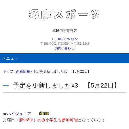
卓球用品専門店
TEL.
042-575-4722
〒186-0001 東京都国立市北1-12-2
【
お問い合わせ
】
メニュー
コ
トップ
›
新着情報
›
予定を更新しましたx3 【5月22日】
ン
テ
予定を更新しましたx3 【5月22日】
ン
ツ
へ
ス
キ
★
ハイジュニア
ッ
月曜日
（府中8中）のみ小学生も参加可能
となっています
プ