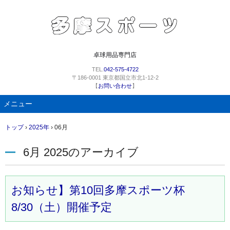
卓球用品専門店
TEL.
042-575-4722
〒186-0001 東京都国立市北1-12-2
【
お問い合わせ
】
メニュー
コ
トップ
›
2025年
›
06月
ン
テ
6月 2025
のアーカイブ
ン
ツ
へ
ス
お知らせ】第10回多摩スポーツ杯
キ
8/30（土）開催予定
ッ
プ