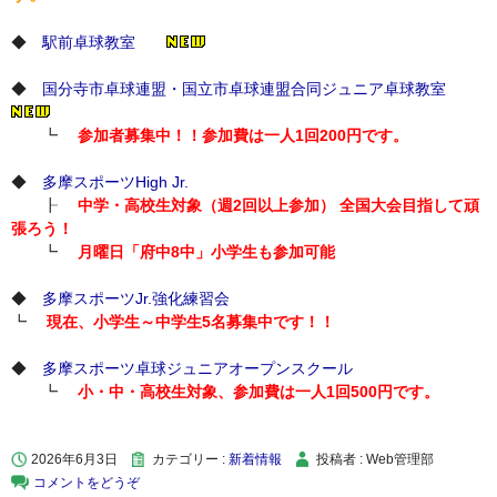
◆
駅前卓球教室
◆
国分寺市卓球連盟・国立市卓球連盟合同ジュニア卓球教室
┗
参加者募集中！！参加費は一人1回200円です。
◆
多摩スポーツHigh Jr.
┠
中学・高校生対象（週2回以上参加） 全国大会目指して頑
張ろう！
┗
月曜日「府中8中」小学生も参加可能
◆
多摩スポーツJr.強化練習会
┗
現在、小学生～中学生5名募集中です！！
◆
多摩スポーツ卓球ジュニアオープンスクール
┗
小・中・高校生対象、参加費は一人1回500円です。
2026年6月3日
カテゴリー :
新着情報
投稿者 : Web管理部
コメントをどうぞ