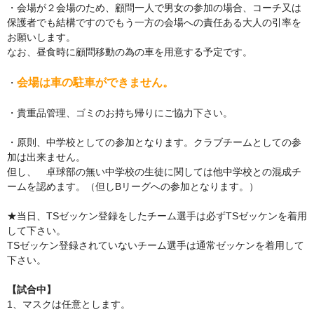
・会場が２会場のため、顧問一人で男女の参加の場合、コーチ又は
保護者でも結構ですのでもう一方の会場への責任ある大人の引率を
お願いします。
なお、昼食時に顧問移動の為の車を用意する予定です。
会場は車の駐車ができません。
・
・貴重品管理、ゴミのお持ち帰りにご協力下さい。
・原則、中学校としての参加となります。クラブチームとしての参
加は出来ません。
但し、 卓球部の無い中学校の生徒に関しては他中学校との混成チ
ームを認めます。（但しBリーグへの参加となります。）
★当日、TSゼッケン登録をしたチーム選手は必ずTSゼッケンを着用
して下さい。
TSゼッケン登録されていないチーム選手は通常ゼッケンを着用して
下さい。
【試合中】
1、マスクは任意とします。