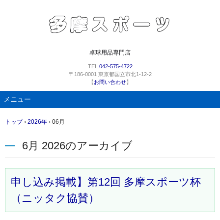
卓球用品専門店
TEL.
042-575-4722
〒186-0001 東京都国立市北1-12-2
【
お問い合わせ
】
メニュー
コ
トップ
›
2026年
›
06月
ン
テ
6月 2026
のアーカイブ
ン
ツ
へ
ス
申し込み掲載】第12回 多摩スポーツ杯
キ
（ニッタク協賛）
ッ
プ