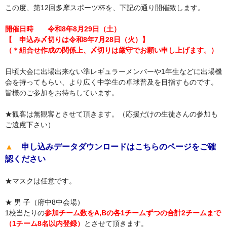
この度、第12回多摩スポーツ杯を、下記の通り開催致します。
開催日時 令和8年8月29日（土）
【 申込み〆切りは令和8年7月28日（火）】
（＊組合せ作成の関係上、〆切りは厳守でお願い申し上げます。）
日頃大会に出場出来ない準レギュラーメンバーや1年生などに出場機
会を持ってもらい、より広く中学生の卓球普及を目指すものです。
皆様のご参加をお待ちしています。
★観客は無観客とさせて頂きます。（応援だけの生徒さんの参加も
ご遠慮下さい）
▲
申し込みデータダウンロードはこちらのページをご確
認ください
★マスクは任意です。
★ 男 子（府中8中会場）
1校当たりの
参加チーム数をA,Bの各1チームずつの合計2チームまで
（1チーム8名以内登録）
とさせて頂きます。