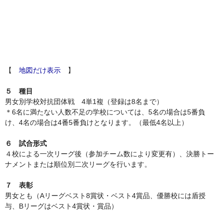
【
地図だけ表示
】
５ 種目
男女別学校対抗団体戦 4単1複（登録は8名まで）
＊6名に満たない人数不足の学校については、5名の場合は5番負
け、4名の場合は4番5番負けとなります。（最低4名以上）
６ 試合形式
４校による一次リーグ後（参加チーム数により変更有）、決勝トー
ナメントまたは順位別二次リーグを行います。
７ 表彰
男女とも（Aリーグベスト8賞状・ベスト4賞品、優勝校には盾授
与、Bリーグはベスト4賞状・賞品）