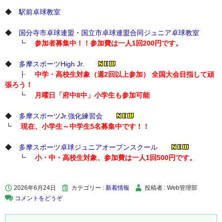
◆
駅前卓球教室
◆
国分寺市卓球連盟・国立市卓球連盟合同ジュニア卓球教室
┗
参加者募集中！！参加費は一人1回200円です。
◆
多摩スポーツHigh Jr.
┠
中学・高校生対象（週2回以上参加） 全国大会目指して頑
張ろう！
┗
月曜日「府中8中」小学生も参加可能
◆
多摩スポーツJr.強化練習会
┗
現在、小学生～中学生5名募集中です！！
◆
多摩スポーツ卓球ジュニアオープンスクール
┗
小・中・高校生対象、参加費は一人1回500円です。
2026年6月24日
カテゴリー :
新着情報
投稿者 : Web管理部
コメントをどうぞ