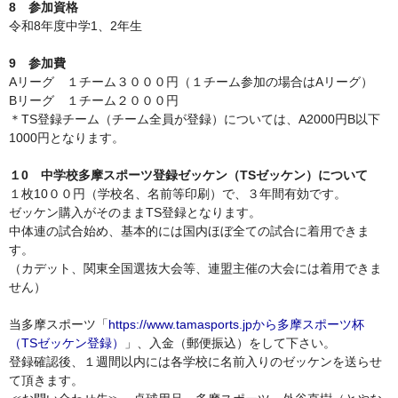
8 参加資格
令和8年度中学1、2年生
9 参加費
Aリーグ １チーム３０００円（１チーム参加の場合はAリーグ）
Bリーグ １チーム２０００円
＊TS登録チーム（チーム全員が登録）については、A2000円B以下
1000円となります。
１0 中学校多摩スポーツ登録ゼッケン（TSゼッケン）について
１枚10００円（学校名、名前等印刷）で、３年間有効です。
ゼッケン購入がそのままTS登録となります。
中体連の試合始め、基本的には国内ほぼ全ての試合に着用できま
す。
（カデット、関東全国選抜大会等、連盟主催の大会には着用できま
せん）
当多摩スポーツ「
https://www.tamasports.jpから多摩スポーツ杯
（TSゼッケン登録）
」、入金（郵便振込）をして下さい。
登録確認後、１週間以内には各学校に名前入りのゼッケンを送らせ
て頂きます。