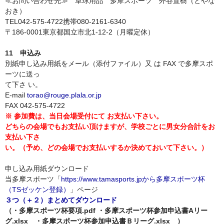
≪お問い合わせ先≫ 卓球用品 多摩スポーツ 外谷直樹（とやな
おき）
TEL042-575-4722携帯080-2161-6340
〒186-0001東京都国立市北1-12-2（月曜定休）
11 申込み
別紙申し込み用紙をメール（添付ファイル）又 は FAX で多摩スポ
ーツに送っ
て下さ い。
E-mail
torao@rouge.plala.or.jp
FAX 042-575-4722
※ 参加費は、当日会場受付にて お支払い下さい。
どちらの会場でもお支払い頂けますが、学校ごとに男女分合計をお
支払い下さ
い。（予め、どの会場でお支払いするか決めておいて下さい。）
申し込み用紙ダウンロード
当多摩スポーツ「
https://www.tamasports.jpから多摩スポーツ杯
（TSゼッケン登録）
」ページ
３つ（＋２）まとめてダウンロード
（・多摩スポーツ杯要項.pdf ・多摩スポーツ杯参加申込書Aリー
グ.xlsx ・多摩スポーツ杯参加申込書Ｂリーグ.xlsx ）