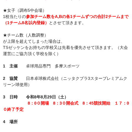
★女子（調布5中会場）
1校当たりの
参加チーム数をA,Bの各1チームずつの合計2チームまで
（1チーム8名以内登録）
とさせて頂きます。
★チーム数（人数調整）
が上限を超えてしまった場合は、
TSゼッケンをお持ちの学校又は先着を優先させて頂きます。（大会
運営にご協力頂く学校を除く）
1 主催
卓球用品専門 多摩スポーツ
2 協賛
日本卓球株式会社（ニッタクプラ3スタープレミアムク
リーン球使用）
3 日時
令和8年8月29日（土）
8：0０開場
8：3０開会式
8：45競技開始
１７：0
０終了予定
4 場所