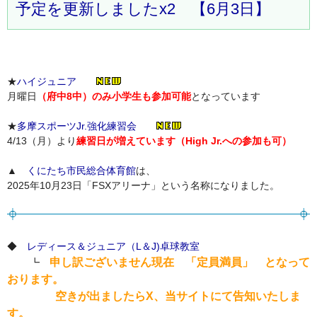
予定を更新しましたx2 【6月3日】
★
ハイジュニア
月曜日
（府中8中）のみ小学生も参加可能
となっています
★
多摩スポーツJr.強化練習会
4/13（月）より
練習日が増えています（High Jr.への参加も可）
▲
くにたち市民総合体育館
は、
2025年10月23日「FSXアリーナ」という名称になりました。
◆
レディース＆ジュニア（L＆J)卓球教室
申し訳ございません現在 「定員満員」 となって
┗
おります。
空きが出ましたらX、当サイトにて告知いたしま
す。