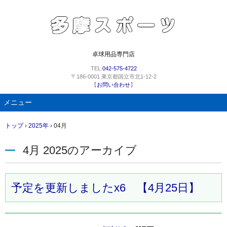
卓球用品専門店
TEL.
042-575-4722
〒186-0001 東京都国立市北1-12-2
【
お問い合わせ
】
メニュー
コ
トップ
›
2025年
›
04月
ン
テ
4月 2025
のアーカイブ
ン
ツ
へ
ス
予定を更新しましたx6 【4月25日】
キ
ッ
プ