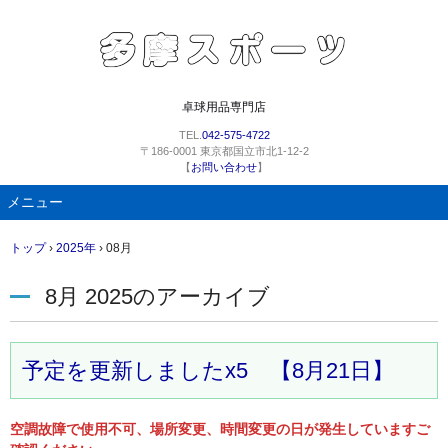
卓球用品専門店
TEL.
042-575-4722
〒186-0001 東京都国立市北1-12-2
【
お問い合わせ
】
メニュー
コ
トップ
›
2025年
›
08月
ン
テ
8月 2025
のアーカイブ
ン
ツ
へ
ス
予定を更新しましたx5 【8月21日】
キ
ッ
プ
空調故障で使用不可、場所変更、時間変更の日が発生していますご