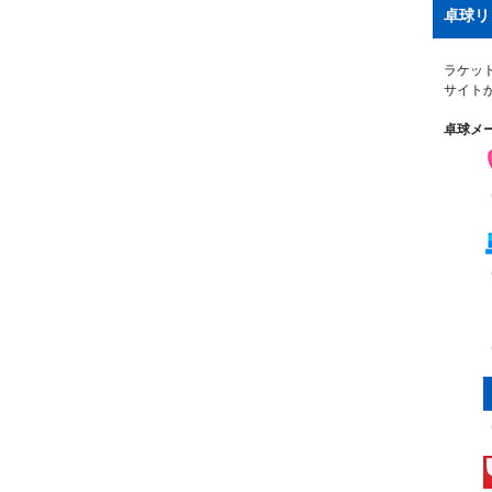
卓球リ
ラケッ
サイト
卓球メ