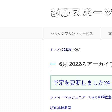
コ
ゼッケンプリントサービス
ン
テ
ン
トップ
›
2022年
›
06月
ツ
へ
6月 2022
のアーカイ
ス
キ
ッ
プ
予定を更新しましたx4
レディース＆ジュニア（L＆J)卓球教室
駅前卓球教室