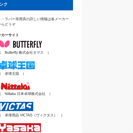
ンク
ト・ラバー等用具の詳しい情報は各メーカー
からどうぞ
ーカーサイト
（ Butterfly 株式会社タマス ）
（ 卓球王国 ）
（ Nittaku 日本卓球株式会社 ）
（ 卓球用品 VICTAS（ヴィクタス） ）