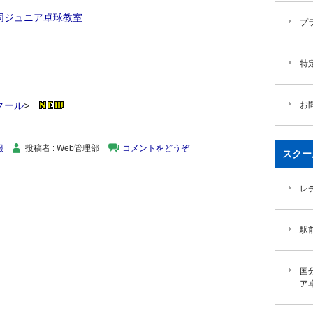
同ジュニア卓球教室
プ
特
お
クール
>
報
投稿者 : Web管理部
コメントをどうぞ
スクー
レ
駅
国
ア