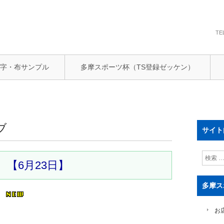
TE
文字・布サンプル
多摩スポーツ杯（TS登録ゼッケン）
ブ
サイト
検
 【6月23日】
索
多摩ス
お