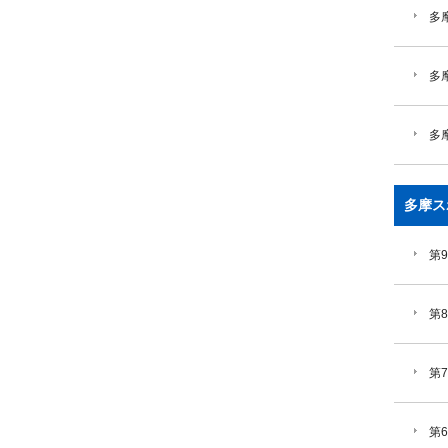
多摩
多
多
多摩ス
第
第
第
第