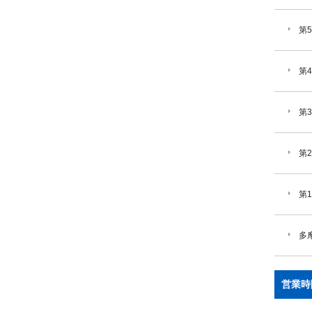
第
第
第
第
第
多
営業時