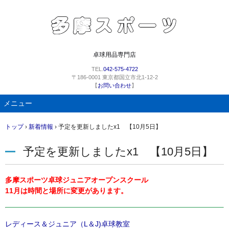
卓球用品専門店
TEL.
042-575-4722
〒186-0001 東京都国立市北1-12-2
【
お問い合わせ
】
メニュー
コ
トップ
›
新着情報
›
予定を更新しましたx1 【10月5日】
ン
テ
予定を更新しましたx1 【10月5日】
ン
ツ
へ
多摩スポーツ卓球ジュニアオープンスクール
ス
11月は時間と場所に変更があります。
キ
ッ
プ
レディース＆ジュニア（L＆J)卓球教室