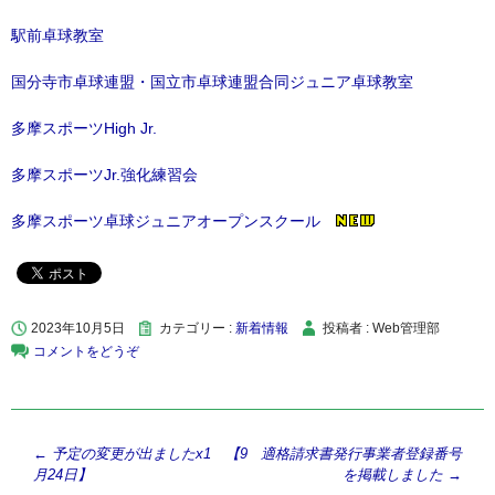
駅前卓球教室
国分寺市卓球連盟・国立市卓球連盟合同ジュニア卓球教室
多摩スポーツHigh Jr.
多摩スポーツJr.強化練習会
多摩スポーツ卓球ジュニアオープンスクール
2023年10月5日
カテゴリー :
新着情報
投稿者 : Web管理部
コメントをどうぞ
投
←
予定の変更が出ましたx1 【9
適格請求書発行事業者登録番号
月24日】
を掲載しました
→
稿