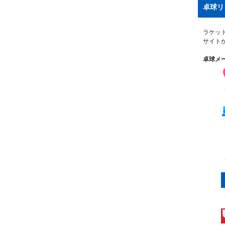
卓球リ
ラケッ
サイト
卓球メ