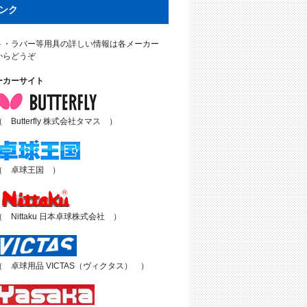
ンク
ト・ラバー等用具の詳しい情報は各メーカー
からどうぞ
ーカーサイト
（ Butterfly 株式会社タマス ）
（ 卓球王国 ）
（ Nittaku 日本卓球株式会社 ）
（ 卓球用品 VICTAS（ヴィクタス） ）