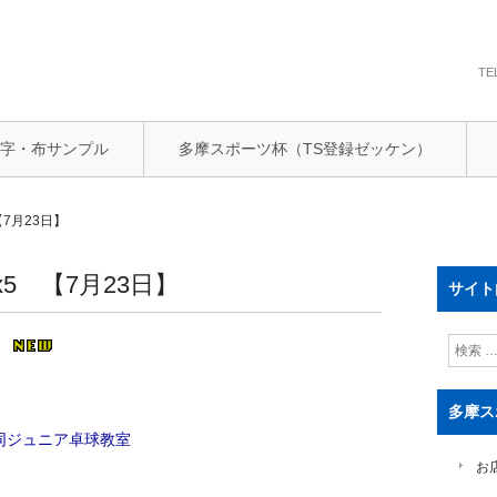
TE
文字・布サンプル
多摩スポーツ杯（TS登録ゼッケン）
7月23日】
5 【7月23日】
サイト
検
索
多摩ス
同ジュニア卓球教室
お