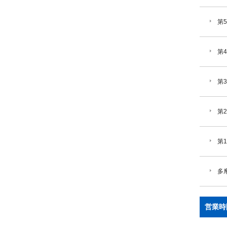
第
第
第
第
第
多
営業時