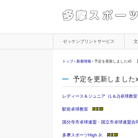
コ
ゼッケンプリントサービス
ン
テ
ン
トップ
›
新着情報
›
予定を更新しましたx5 【
ツ
へ
予定を更新しましたx
ス
キ
ッ
レディース＆ジュニア（L＆J)卓球教室
プ
駅前卓球教室
国分寺市卓球連盟・国立市卓球連盟合
多摩スポーツHigh Jr.