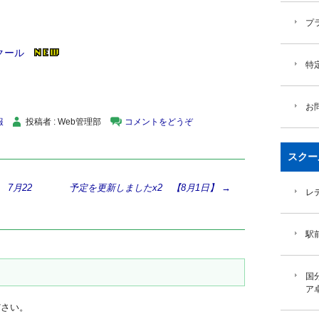
プ
クール
特
お
報
投稿者 : Web管理部
コメントをどうぞ
スクー
7月22
予定を更新しましたx2 【8月1日】
→
レ
駅
国
ア
ださい。