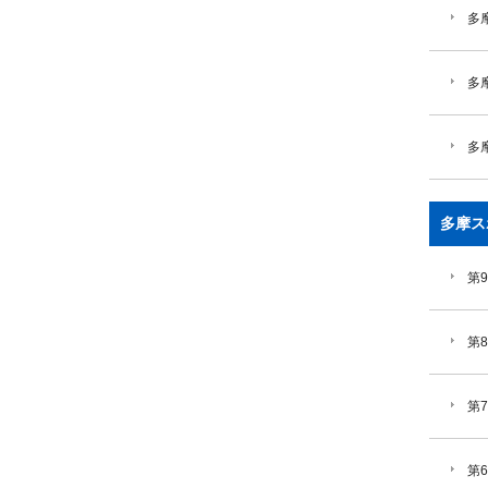
多摩
多
多
多摩ス
第
第
第
第