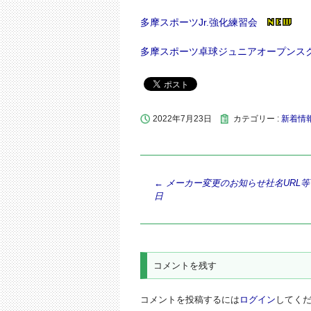
多摩スポーツJr.強化練習会
多摩スポーツ卓球ジュニアオープンス
2022年7月23日
カテゴリー :
新着情
投
←
メーカー変更のお知らせ社名URL等 
日
稿
ナ
ビ
ゲ
コメントを残す
ー
シ
コメントを投稿するには
ログイン
してく