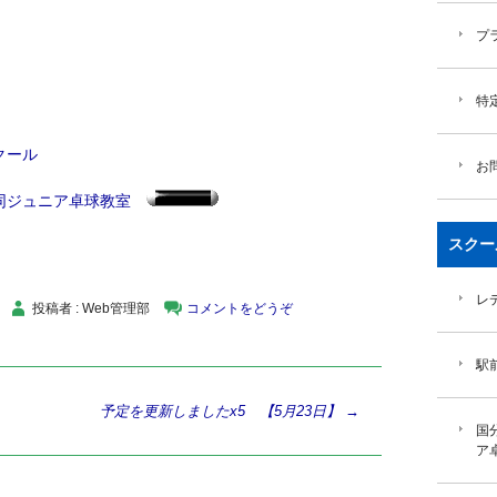
プ
特
クール
お
同ジュニア卓球教室
スクー
レ
投稿者 : Web管理部
コメントをどうぞ
駅
予定を更新しましたx5 【5月23日】
→
国
ア