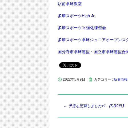
駅前卓球教室
多摩スポーツHigh Jr.
多摩スポーツJr.強化練習会
多摩スポーツ卓球ジュニアオープンス
国分寺市卓球連盟・国立市卓球連盟合
2022年5月9日
カテゴリー :
新着情報
投
←
予定を更新しましたx1 【5月9日】
稿
ナ