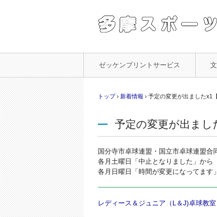
コ
ゼッケンプリントサービス
ン
テ
ン
トップ
›
新着情報
›
予定の変更が出ましたx1【
ツ
へ
予定の変更が出ました
ス
キ
ッ
国分寺市卓球連盟・国立市卓球連盟合
プ
各月土曜日「中止となりました」から
各月日曜日「時間が変更になってます
レディース＆ジュニア（L＆J)卓球教室