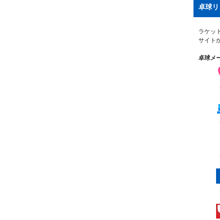
卓球リ
ラケッ
サイト
卓球メ