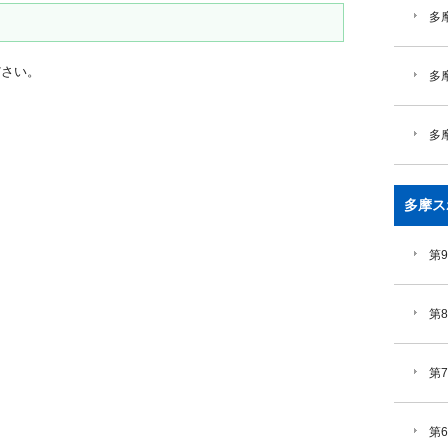
多摩
ださい。
多
多
多摩ス
第
第
第
第