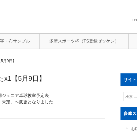
TE
文字・布サンプル
多摩スポーツ杯（TS登録ゼッケン）
5月9日】
x1【5月9日】
サイト
検
同ジュニア卓球教室予定表
索
「未定」へ変更となりました
」
多摩ス
お