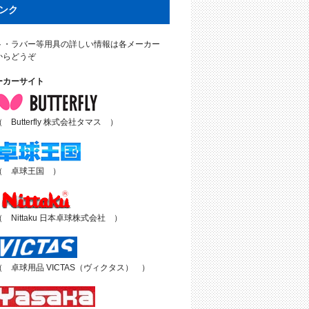
ンク
ト・ラバー等用具の詳しい情報は各メーカー
からどうぞ
ーカーサイト
（ Butterfly 株式会社タマス ）
（ 卓球王国 ）
（ Nittaku 日本卓球株式会社 ）
（ 卓球用品 VICTAS（ヴィクタス） ）