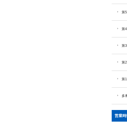
第
第
第
第
第
多
営業時