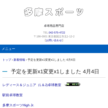
卓球用品専門店
TEL.
042-575-4722
〒186-0001 東京都国立市北1-12-2
【
お問い合わせ
】
メニュー
コ
トップ
›
新着情報
›
予定を更新x1変更x1しました 4月4日
ン
テ
予定を更新x1変更x1しました 4月4日
ン
ツ
へ
レディース＆ジュニア（L＆J)卓球教室
ス
キ
駅前卓球教室
ッ
プ
多摩スポーツHigh Jr.