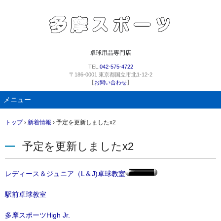
卓球用品専門店
TEL.
042-575-4722
〒186-0001 東京都国立市北1-12-2
【
お問い合わせ
】
メニュー
コ
トップ
›
新着情報
›
予定を更新しましたx2
ン
テ
予定を更新しましたx2
ン
ツ
へ
レディース＆ジュニア（L＆J)卓球教室
ス
キ
駅前卓球教室
ッ
プ
多摩スポーツHigh Jr.