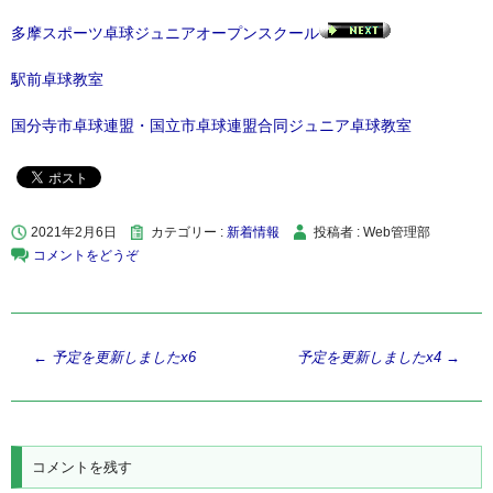
多摩スポーツ卓球ジュニアオープンスクール
駅前卓球教室
国分寺市卓球連盟・国立市卓球連盟合同ジュニア卓球教室
2021年2月6日
カテゴリー :
新着情報
投稿者 : Web管理部
コメントをどうぞ
投
←
予定を更新しましたx6
予定を更新しましたx4
→
稿
ナ
ビ
コメントを残す
ゲ