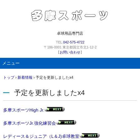
卓球用品専門店
TEL.
042-575-4722
〒186-0001 東京都国立市北1-12-2
【
お問い合わせ
】
メニュー
コ
トップ
›
新着情報
›
予定を更新しましたx4
ン
テ
予定を更新しましたx4
ン
ツ
へ
多摩スポーツHigh Jr.
ス
キ
多摩スポーツJr.強化練習会
ッ
プ
レディース＆ジュニア（L＆J)卓球教室