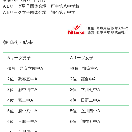
令和2年11月22日（日）
A.Bリーグ男子団体会場 府中第八中学校
A.Bリーグ女子団体会場 調布第五中学
参加校・結果
Aリーグ男子
Aリーグ女子
優勝 足立学園中A
優勝 御堂中A
2位 調布五中A
2位 霞台中A
3位 府中四中A
3位 立川七中A
4位 宮上中A
4位 日野二中A
5位 府中八中A
5位 立川四中A
6位 三鷹一中A
6位 調布五中A
7位 立川四中A