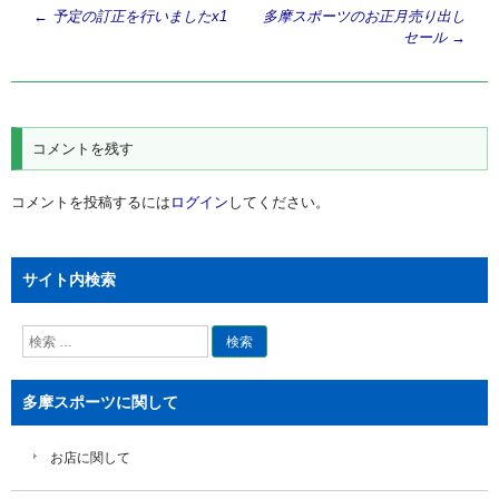
投
←
予定の訂正を行いましたx1
多摩スポーツのお正月売り出し
セール
→
稿
ナ
ビ
ゲ
コメントを残す
ー
シ
コメントを投稿するには
ログイン
してください。
ョ
ン
サイト内検索
検
索
多摩スポーツに関して
お店に関して