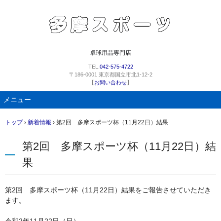
卓球用品専門店
TEL.
042-575-4722
〒186-0001 東京都国立市北1-12-2
【
お問い合わせ
】
メニュー
コ
トップ
›
新着情報
›
第2回 多摩スポーツ杯（11月22日）結果
ン
テ
第2回 多摩スポーツ杯（11月22日）結
ン
ツ
果
へ
ス
キ
第2回 多摩スポーツ杯（11月22日）結果をご報告させていただき
ッ
ます。
プ