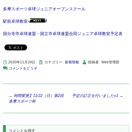
多摩スポーツ卓球ジュニアオープンスクール
駅前卓球教室
国分寺市卓球連盟・国立市卓球連盟合同ジュニア卓球教室予定表
2020年11月29日
カテゴリー :
新着情報
投稿者 : Web管理部
コメントをどうぞ
投
←
時間変更】11/22（日）第2回
予定の訂正を行いましたx1
→
多摩スポーツ杯
稿
ナ
ビ
ゲ
コメントを残す