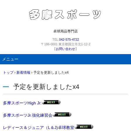
卓球用品専門店
TEL.
042-575-4722
〒186-0001 東京都国立市北1-12-2
【
お問い合わせ
】
メニュー
コ
トップ
›
新着情報
›
予定を更新しましたx4
ン
テ
予定を更新しましたx4
ン
ツ
へ
多摩スポーツHigh Jr.
ス
キ
多摩スポーツJr.強化練習会
ッ
プ
レディース＆ジュニア（L＆J)卓球教室