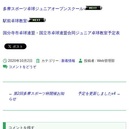
多摩スポーツ卓球ジュニアオープンスクール
駅前卓球教室
国分寺市卓球連盟・国立市卓球連盟合同ジュニア卓球教室予定表
2020年10月2日
カテゴリー :
新着情報
投稿者 : Web管理部
コメントをどうぞ
投
←
第2回多摩スポーツ杯開催お知
予定を更新しましたx4
→
らせ
稿
ナ
ビ
ゲ
コメントを残す