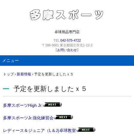
卓球用品専門店
TEL.
042-575-4722
〒186-0001 東京都国立市北1-12-2
【
お問い合わせ
】
メニュー
コ
トップ
›
新着情報
›
予定を更新しましたｘ５
ン
テ
予定を更新しましたｘ５
ン
ツ
へ
多摩スポーツHigh Jr.
ス
キ
多摩スポーツJr.強化練習会
ッ
プ
レディース＆ジュニア（L＆J)卓球教室