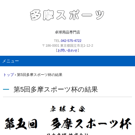
卓球用品専門店
TEL.
042-575-4722
〒186-0001 東京都国立市北1-12-2
【
お問い合わせ
】
メニュー
コ
トップ
›
第5回多摩スポーツ杯の結果
ン
テ
第5回多摩スポーツ杯の結果
ン
ツ
へ
ス
キ
ッ
プ