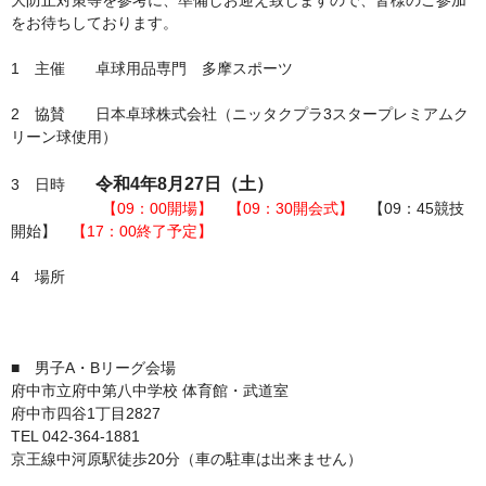
大防止対策等を参考に、準備しお迎え致しますので、皆様のご参加
をお待ちしております。
1 主催 卓球用品専門 多摩スポーツ
2 協賛 日本卓球株式会社（ニッタクプラ3スタープレミアムク
リーン球使用）
令和4年8月27日（土）
3 日時
【09：00開場】 【09：30開会式】
【09：45競技
開始】
【17：00終了予定】
4 場所
■ 男子A・Bリーグ会場
府中市立府中第八中学校 体育館・武道室
府中市四谷1丁目2827
TEL 042-364-1881
京王線中河原駅徒歩20分（車の駐車は出来ません）