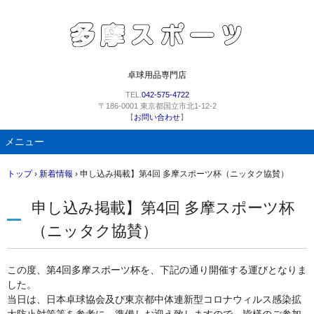
卓球用品専門店
TEL.
042-575-4722
〒186-0001 東京都国立市北1-12-2
【
お問い合わせ
】
メニュー
コ
トップ
›
新着情報
›
申し込み掲載】第4回 多摩スポーツ杯（ニッタク協賛）
ン
テ
申し込み掲載】第4回 多摩スポーツ杯
ン
ツ
（ニッタク協賛）
へ
ス
キ
この度、第4回多摩スポーツ杯を、下記の通り開催する運びとなりま
ッ
した。
プ
当日は、日本卓球協会及び東京都中体連新型コロナウィルス感染拡