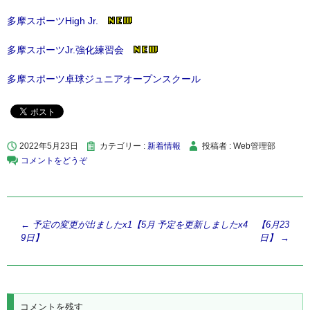
多摩スポーツHigh Jr.
多摩スポーツJr.強化練習会
多摩スポーツ卓球ジュニアオープンスクール
2022年5月23日
カテゴリー :
新着情報
投稿者 : Web管理部
コメントをどうぞ
投
←
予定の変更が出ましたx1【5月
予定を更新しましたx4 【6月23
9日】
日】
→
稿
ナ
ビ
ゲ
コメントを残す