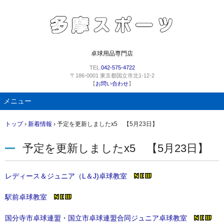
卓球用品専門店
TEL.
042-575-4722
〒186-0001 東京都国立市北1-12-2
【
お問い合わせ
】
メニュー
コ
トップ
›
新着情報
›
予定を更新しましたx5 【5月23日】
ン
テ
予定を更新しましたx5 【5月23日】
ン
ツ
へ
レディース＆ジュニア（L＆J)卓球教室
ス
キ
駅前卓球教室
ッ
プ
国分寺市卓球連盟・国立市卓球連盟合同ジュニア卓球教室