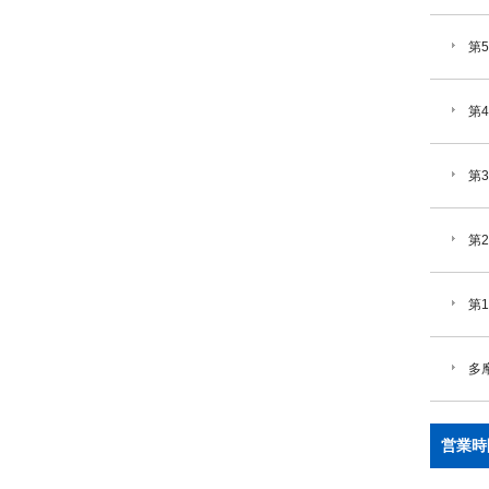
第
第
第
第
第
多
営業時