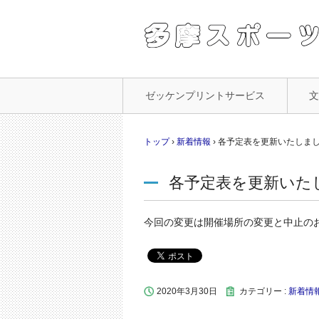
コ
ゼッケンプリントサービス
ン
テ
ン
トップ
›
新着情報
›
各予定表を更新いたしま
ツ
へ
各予定表を更新いた
ス
キ
ッ
今回の変更は開催場所の変更と中止の
プ
2020年3月30日
カテゴリー :
新着情