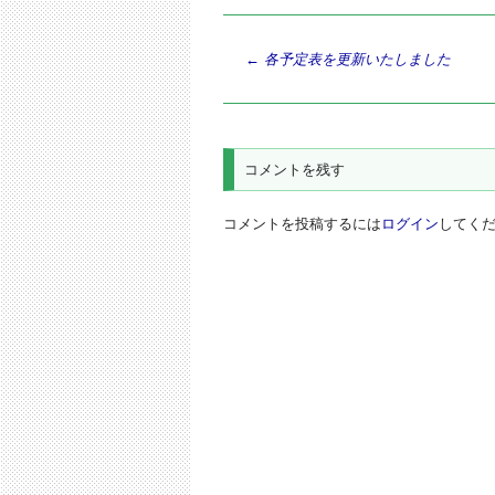
投
←
各予定表を更新いたしました
稿
ナ
ビ
コメントを残す
ゲ
ー
コメントを投稿するには
ログイン
してく
シ
ョ
ン