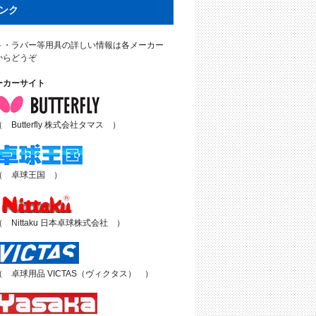
ンク
ト・ラバー等用具の詳しい情報は各メーカー
からどうぞ
ーカーサイト
（ Butterfly 株式会社タマス ）
（ 卓球王国 ）
（ Nittaku 日本卓球株式会社 ）
（ 卓球用品 VICTAS（ヴィクタス） ）