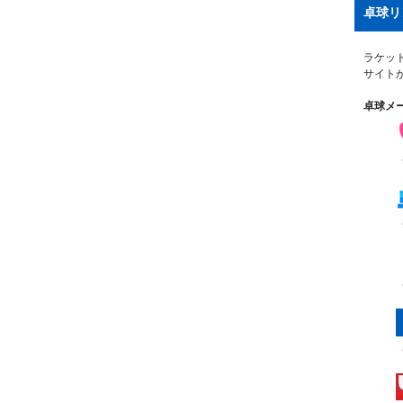
卓球リ
ラケッ
サイト
卓球メ