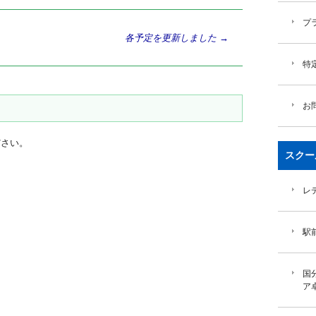
プ
各予定を更新しました
→
特
お
ださい。
スクー
レ
駅
国
ア