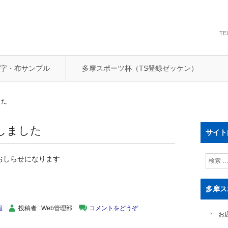
TE
文字・布サンプル
多摩スポーツ杯（TS登録ゼッケン）
した
しました
サイト
検
おしらせになります
索
多摩ス
報
投稿者 : Web管理部
コメントをどうぞ
お