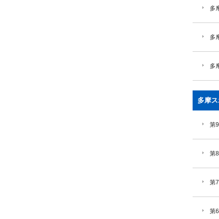
多摩
多
多
多摩ス
第
第
第
第