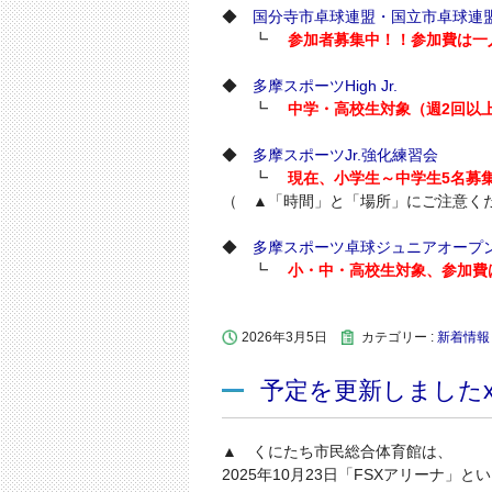
◆
国分寺市卓球連盟・国立市卓球連
┗
参加者募集中！！参加費は一人
◆
多摩スポーツHigh Jr.
┗
中学・高校生対象（週2回以
◆
多摩スポーツJr.強化練習会
┗
現在、小学生～中学生5名募
（ ▲「時間」と「場所」にご注意く
◆
多摩スポーツ卓球ジュニアオープ
┗
小・中・高校生対象、参加費は
2026年3月5日
カテゴリー :
新着情報
予定を更新しましたx
▲ くにたち市民総合体育館は、
2025年10月23日「FSXアリーナ」