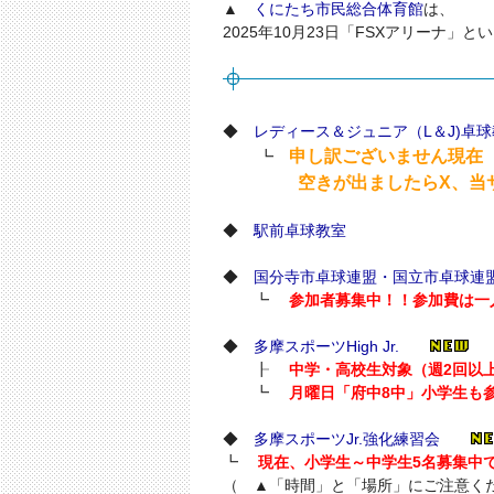
▲
くにたち市民総合体育館
は、
2025年10月23日「FSXアリーナ」
◆
レディース＆ジュニア（L＆J)卓
申し訳ございません現在
┗
空きが出ましたらX、当サイ
◆
駅前卓球教室
◆
国分寺市卓球連盟・国立市卓球連
┗
参加者募集中！！参加費は一人
◆
多摩スポーツHigh Jr.
┠
中学・高校生対象（週2回以
┗
月曜日「府中8中」小学生も参
◆
多摩スポーツJr.強化練習会
┗
現在、小学生～中学生5名募集中
（ ▲「時間」と「場所」にご注意く