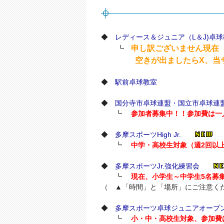
◆
レディース＆ジュニア（L＆J)卓
申し訳ございません現在
┗
空きが出ましたらX、当サイ
◆
駅前卓球教室
◆
国分寺市卓球連盟・国立市卓球連
┗
参加者募集中！！参加費は一人
◆
多摩スポーツHigh Jr.
┗
中学・高校生対象（週2回以
◆
多摩スポーツJr.強化練習会
┗
現在、小学生～中学生5名募
（ ▲「時間」と「場所」にご注意く
◆
多摩スポーツ卓球ジュニアオープ
┗
小・中・高校生対象、参加費は