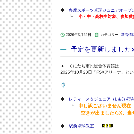
◆
多摩スポーツ卓球ジュニアオープ
┗
小・中・高校生対象、参加費は
2026年3月25日
カテゴリー :
新着情
予定を更新しましたx
▲ くにたち市民総合体育館は、
2025年10月23日「FSXアリーナ」
◆
レディース＆ジュニア（L＆J)卓
申し訳ございません現在
┗
空きが出ましたらX、当サイ
◆
駅前卓球教室