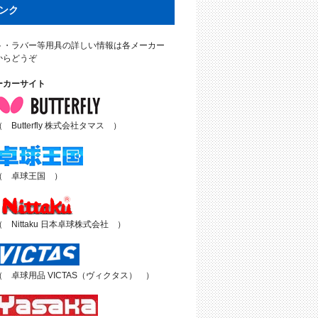
ンク
ト・ラバー等用具の詳しい情報は各メーカー
からどうぞ
ーカーサイト
（ Butterfly 株式会社タマス ）
（ 卓球王国 ）
（ Nittaku 日本卓球株式会社 ）
（ 卓球用品 VICTAS（ヴィクタス） ）