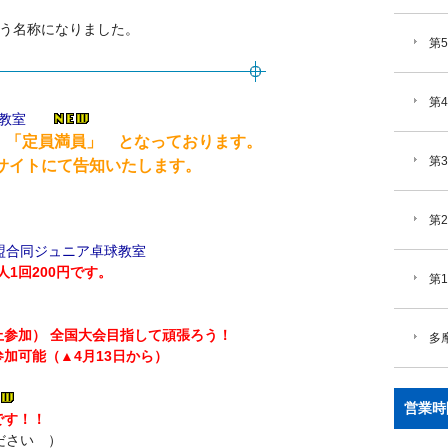
という名称になりました。
第
第
球教室
 「定員満員」 となっております。
第
トにて告知いたします。
第
盟合同ジュニア卓球教室
1回200円です。
第
上参加） 全国大会目指して頑張ろう！
多
加可能（▲4月13日から）
営業時
です！！
ださい ）