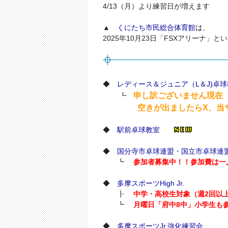
4/13（月）より練習日が増えます
▲
くにたち市民総合体育館
は、
2025年10月23日「FSXアリーナ」
◆
レディース＆ジュニア（L＆J)卓
申し訳ございません現在
┗
空きが出ましたらX、当サイ
◆
駅前卓球教室
◆
国分寺市卓球連盟・国立市卓球連
┗
参加者募集中！！参加費は一人
◆
多摩スポーツHigh Jr.
┠
中学・高校生対象（週2回以
┗
月曜日「府中8中」小学生も参
◆
多摩スポーツJr.強化練習会