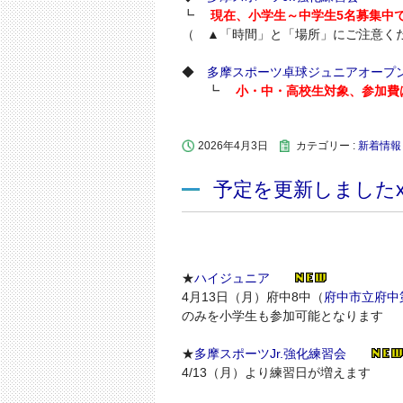
┗
現在、小学生～中学生5名募集中
（ ▲「時間」と「場所」にご注意く
◆
多摩スポーツ卓球ジュニアオープ
┗
小・中・高校生対象、参加費は
2026年4月3日
カテゴリー :
新着情報
予定を更新しましたx
★
ハイジュニア
4月13日（月）府中8中（
府中市立府中
のみを小学生も参加可能となります
★
多摩スポーツJr.強化練習会
4/13（月）より練習日が増えます