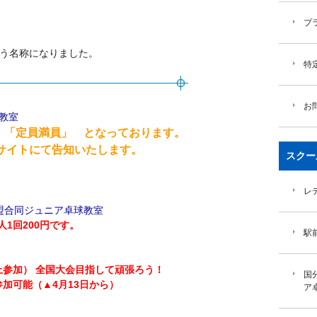
プ
という名称になりました。
特
お
球教室
 「定員満員」 となっております。
トにて告知いたします。
スクー
レ
盟合同ジュニア卓球教室
1回200円です。
駅
上参加） 全国大会目指して頑張ろう！
国
加可能（▲4月13日から）
ア