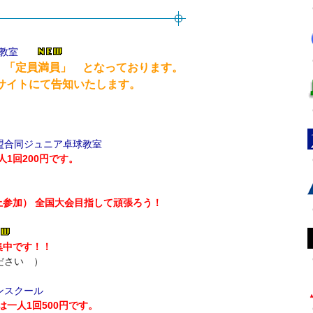
球教室
 「定員満員」 となっております。
トにて告知いたします。
盟合同ジュニア卓球教室
1回200円です。
上参加） 全国大会目指して頑張ろう！
集中です！！
ださい ）
ンスクール
一人1回500円です。