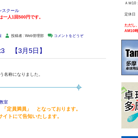
ＡＭ10
ンスクール
定休日
一人1回500円です。
ただし
AM10
報
投稿者 : Web管理部
コメントをどうぞ
3 【3月5日】
という名称になりました。
球教室
 「定員満員」 となっております。
トにて告知いたします。