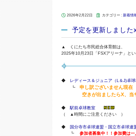
2026年2月22日
カテゴリー :
新着情
予定を更新しましたx
▲ くにたち市民総合体育館は、
2025年10月23日「FSXアリーナ」
◆
レディース＆ジュニア（L＆J)卓
申し訳ございません現在
┗
空きが出ましたらX、当サイ
◆
駅前卓球教室
（ ▲時間にご注意ください ）
◆
国分寺市卓球連盟・国立市卓球連
┗
参加者募集中！！参加費は一人