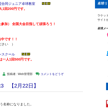
卓球リ
盟合同ジュニア卓球教室
1回200円です。
ラケッ
サイト
上参加） 全国大会目指して頑張ろう！
卓球メ
集中です！！
ださい ）
ンスクール
一人1回500円です。
投稿者 : Web管理部
コメントをどうぞ
3 【2月22日】
という名称になりました。