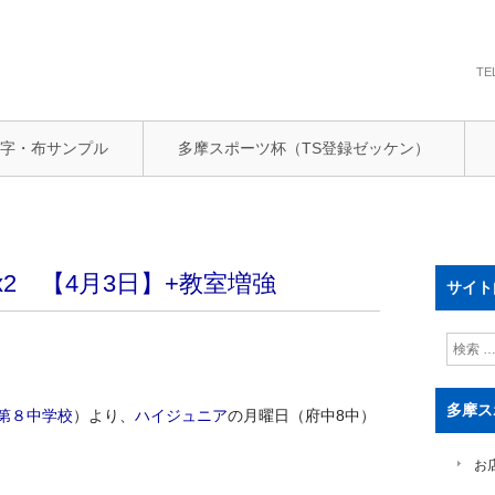
TE
文字・布サンプル
多摩スポーツ杯（TS登録ゼッケン）
2 【4月3日】+教室増強
サイト
検
索
多摩ス
第８中学校
）より、
ハイジュニア
の月曜日（府中8中）
お