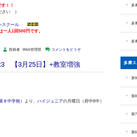
です！！
多摩
ださい ）
多
ンスクール
一人1回500円です。
多
投稿者 : Web管理部
コメントをどうぞ
多摩ス
3 【3月25日】+教室増強
第
第
第８中学校
）より、
ハイジュニア
の月曜日（府中8中）
第
第