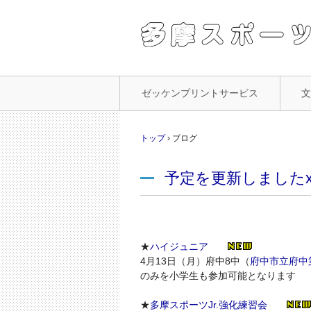
コ
ゼッケンプリントサービス
ン
テ
ン
トップ
›
ブログ
ツ
へ
予定を更新しましたx
ス
キ
ッ
プ
★
ハイジュニア
4月13日（月）府中8中（
府中市立府中
のみを小学生も参加可能となります
★
多摩スポーツJr.強化練習会