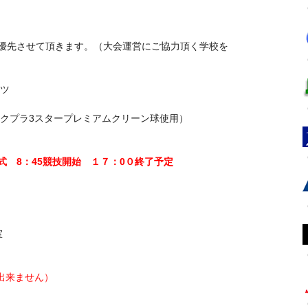
を優先させて頂きます。（大会運営にご協力頂く学校を
ツ
プラ3スタープレミアムクリーン球使用）
式
8：45競技開始
１７：0０終了予定
室
出来ません）