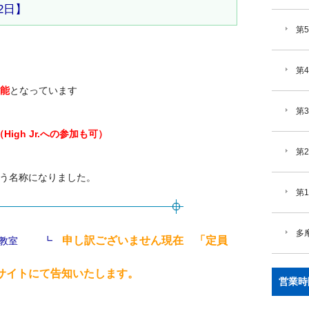
2日】
第
第
可能
となっています
第
igh Jr.への参加も可）
第
という名称になりました。
第
多
申し訳ございません現在 「定員
)卓球教室 ┗
トにて告知いたします。
営業時