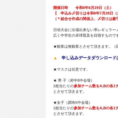
開催日時 令和8年8月29日（土）
【 申込み〆切りは令和8年7月28日（
（＊組合せ作成の関係上、〆切りは厳
日頃大会に出場出来ない準レギュラー
広く中学生の卓球普及を目指すもので
★観客は無観客とさせて頂きます。（
▲
申し込みデータダウンロード
★マスクは任意です。
★ 男 子（府中8中会場）
1校当たりの
参加チーム数をA,Bの各1
とさせて頂きます。
★女子（調布5中会場）
1校当たりの
参加チーム数をA,Bの各1
とさせて頂きます。