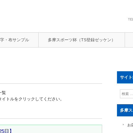
TE
文字・布サンプル
多摩スポーツ杯（TS登録ゼッケン）
サイト
検
一覧
索
タイトルをクリックしてください。
多摩ス
お
25日】