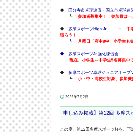
◆
国分寺市卓球連盟・国立市卓球連
┗
参加者募集中！！参加費は一人
◆
多摩スポーツHigh Jr. ┠
中
張ろう！
┗
月曜日「府中8中」小学生も
◆
多摩スポーツJr.強化練習会
┗
現在、小学生～中学生5名募集中
◆
多摩スポーツ卓球ジュニアオープ
┗
小・中・高校生対象、参加費は
2026年7月2日
申し込み掲載】第12回 多摩
この度、第12回多摩スポーツ杯を、下