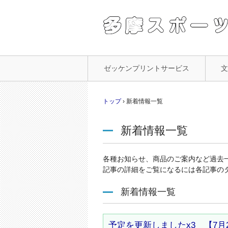
コ
ゼッケンプリントサービス
ン
テ
ン
トップ
›
新着情報一覧
ツ
へ
新着情報一覧
ス
キ
ッ
各種お知らせ、商品のご案内など過去
プ
記事の詳細をご覧になるには各記事の
新着情報一覧
予定を更新しましたx3 【7月