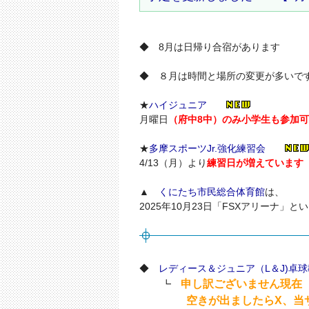
◆ 8月は日帰り合宿があります
◆ ８月は時間と場所の変更が多いで
★
ハイジュニア
月曜日
（府中8中）のみ小学生も参加
★
多摩スポーツJr.強化練習会
4/13（月）より
練習日が増えています（H
▲
くにたち市民総合体育館
は、
2025年10月23日「FSXアリーナ」
◆
レディース＆ジュニア（L＆J)卓
申し訳ございません現在
┗
空きが出ましたらX、当サイ