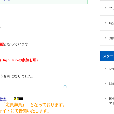
プ
特
す
お
可能
となっています
スクー
igh Jr.への参加も可）
レ
という名称になりました。
駅
国
球教室
ア
 「定員満員」 となっております。
トにて告知いたします。