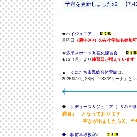
予定を更新しましたx2 【7月
★
ハイジュニア
月曜日
（府中8中）のみ小学生も参加
★
多摩スポーツJr.強化練習会
4/13（月）より
練習日が増えています（H
▲
くにたち市民総合体育館
は、
2025年10月23日「FSXアリーナ」
◆
レディース＆ジュニア（L＆J
満員」 となっております。
空きが出ましたらX、当サイ
◆
駅前卓球教室
>