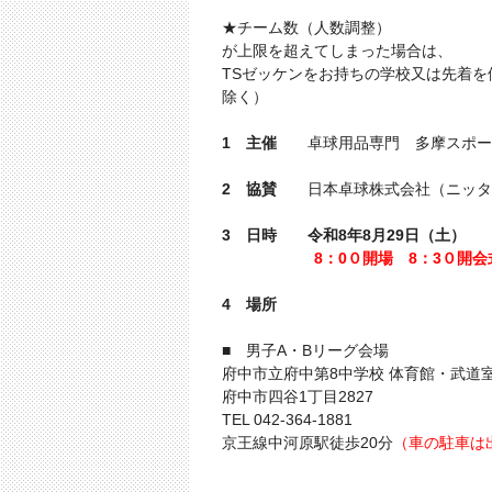
★チーム数（人数調整）
が上限を超えてしまった場合は、
TSゼッケンをお持ちの学校又は先着
除く）
1 主催
卓球用品専門 多摩スポー
2 協賛
日本卓球株式会社（ニッタク
3 日時
令和8年8月29日（土）
8：0０開場
8：3０開会
4 場所
■ 男子A・Bリーグ会場
府中市立府中第8中学校 体育館・武道
府中市四谷1丁目2827
TEL 042-364-1881
京王線中河原駅徒歩20分
（車の駐車は