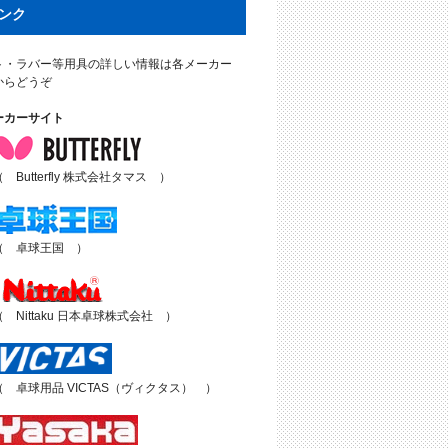
ンク
ト・ラバー等用具の詳しい情報は各メーカー
からどうぞ
ーカーサイト
（ Butterfly 株式会社タマス ）
（ 卓球王国 ）
（ Nittaku 日本卓球株式会社 ）
（ 卓球用品 VICTAS（ヴィクタス） ）