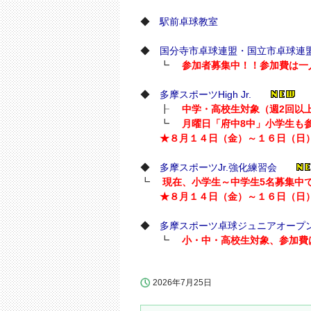
◆
駅前卓球教室
◆
国分寺市卓球連盟・国立市卓球連
┗
参加者募集中！！参加費は一人
◆
多摩スポーツHigh Jr.
┠
中学・高校生対象（週2回以
┗
月曜日「府中8中」小学生も
★８月１４日（金）～１６日（日）
◆
多摩スポーツJr.強化練習会
┗
現在、小学生～中学生5名募集中
★８月１４日（金）～１６日（日）
◆
多摩スポーツ卓球ジュニアオープ
┗
小・中・高校生対象、参加費は
2026年7月25日