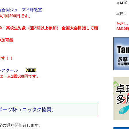
ＡＭ10
盟合同ジュニア卓球教室
定休日
1回200円です。
ただし
学・高校生対象（週2回以上参加） 全国大会目指して頑
AM10
参加可能
です！！
ンスクール
一人1回500円です。
スポーツ杯（ニッタク協賛）
記の通り開催致します。