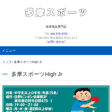
卓球用品専門店
TEL.
042-575-4722
〒186-0001 東京都国立市北1-12-2
【
お問い合わせ
】
メニュー
コ
トップ
›
多摩スポーツHigh Jr
ン
テ
多摩スポーツHigh Jr
ン
ツ
へ
ス
キ
ッ
プ